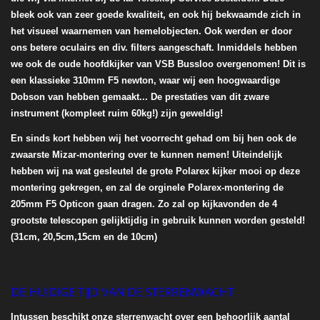
bleek ook van zeer goede kwaliteit, en ook hij bekwaamde zich in
het visueel waarnemen van hemelobjecten. Ook werden er door
ons betere oculairs en div. filters aangeschaft. Inmiddels hebben
we ook de oude hoofdkijker van VSB Bussloo overgenomen! Dit is
een klassieke 310mm F5 newton, waar wij een hoogwaardige
Dobson van hebben gemaakt... De prestaties van dit zware
instrument (kompleet ruim 60kg!) zijn geweldig!
En sinds kort hebben wij het voorrecht gehad om bij hen ook de
zwaarste Mizar-montering over te kunnen nemen! Uiteindelijk
hebben wij na wat gesleutel de grote Polarex kijker mooi op deze
montering gekregen, en zal de orginele Polarex-montering de
205mm F5 Opticon gaan dragen. Zo zal op kijkavonden de 4
grootste telescopen gelijktijdig in gebruik kunnen worden gesteld!
(31cm, 20,5cm,15cm en de 10cm)
DE HUIDIGE TIJD VAN DE STERRENWACHT
Intussen beschikt onze sterrenwacht over een behoorlijk aantal