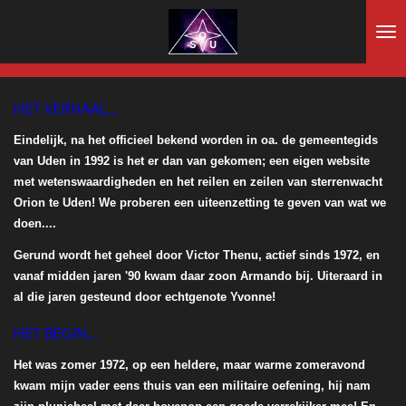
Ga
direct
naar
de
hoofdinhoud
HET VERHAAL...
Eindelijk, na het officieel bekend worden in oa. de gemeentegids
van Uden in 1992 is het er dan van gekomen; een eigen website
met wetenswaardigheden en het reilen en zeilen van sterrenwacht
Orion te Uden! We proberen een uiteenzetting te geven van wat we
doen....
Gerund wordt het geheel door Victor Thenu, actief sinds 1972, en
vanaf midden jaren '90 kwam daar zoon Armando bij. Uiteraard in
al die jaren gesteund door echtgenote Yvonne!
HET BEGIN...
Het was zomer 1972, op een heldere, maar warme zomeravond
kwam mijn vader eens thuis van een militaire oefening, hij nam