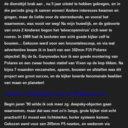
de diensttijd brak aan , na 5 jaar uitstel te hebben gekregen, en in
die periode ging ik samen wonen! Andere interesses kwamen en
gingen, maar de liefde voor de sterrenkunde, en vooral het
waarnemen, was nooit ver weg! Na mijn huwelijk, en de geboorte
van onze 2 kinderen begon het 'telescopenvirus' zich weer te
roeren. In 1989 had ik besloten een echt goede kijker zelf te
bouwen... Gekozen werd voor een lenzentelescoop, en via wat
advertenties kwam ik in bezit van een 102mm F15 Polarex
objectief. Bij de fa. Ganymedes kon ik een goede montering van
Polarex en een zwaar houten statief van Vixen op de kop tikken. Na
bijna 7 maanden verzamelen, sparen, bouwen en afstellen was dit
project een groot succes, en de kijker leverde fenomenale beelden
van maan en planeten!
VERDERE UITBREIDING
VAN DE STERRENWACHT
Begin jaren '90 wilde ik ook meer zg. deepsky-objecten gaan
waarnemen, maar dat was met zo'n lange, grote kijker niet echt
practisch! Er moest een lichtsterker, korter systeem komen.
Gekozen werd voor een 205mm F5 newton, en wederom via