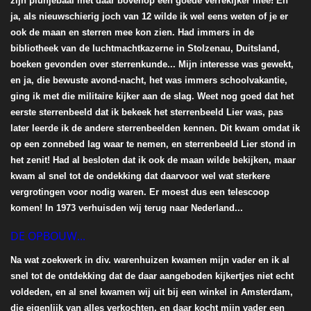
zijn plunjebaal met daar bovenop een goede verrekijker mee! En
ja, als nieuwschierig joch van 12 wilde ik wel eens weten of je er
ook de maan en sterren mee kon zien. Had immers in de
bibliotheek van de luchtmachtkazerne in Stolzenau, Duitsland,
boeken gevonden over sterrenkunde... Mijn interesse was gewekt,
en ja, die bewuste avond-nacht, het was immers schoolvakantie,
ging ik met die militaire kijker aan de slag. Weet nog goed dat het
eerste sterrenbeeld dat ik bekeek het sterrenbeeld Lier was, pas
later leerde ik de andere sterrenbeelden kennen. Dit kwam omdat ik
op een zonnebed lag waar te nemen, en sterrenbeeld Lier stond in
het zenit! Had al besloten dat ik ook de maan wilde bekijken, maar
kwam al snel tot de ondekking dat daarvoor wel wat sterkere
vergrotingen voor nodig waren. Er moest dus een telescoop
komen! In 1973 verhuisden wij terug naar Nederland...
DE OPBOUW...
Na wat zoekwerk in div. warenhuizen kwamen mijn vader en ik al
snel tot de ontdekking dat de daar aangeboden kijkertjes niet echt
voldeden, en al snel kwamen wij uit bij een winkel in Amsterdam,
die eigenlijk van alles verkochten, en daar kocht mijn vader een