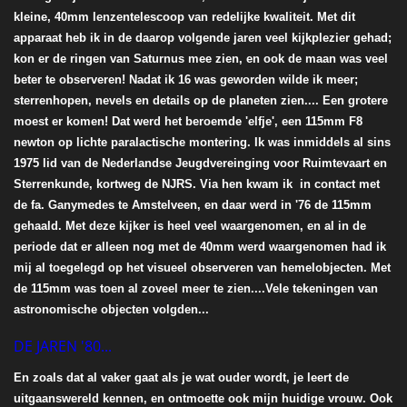
kleine, 40mm lenzentelescoop van redelijke kwaliteit. Met dit
apparaat heb ik in de daarop volgende jaren veel kijkplezier gehad;
kon er de ringen van Saturnus mee zien, en ook de maan was veel
beter te observeren! Nadat ik 16 was geworden wilde ik meer;
sterrenhopen, nevels en details op de planeten zien.... Een grotere
moest er komen! Dat werd het beroemde 'elfje', een 115mm F8
newton op lichte paralactische montering. Ik was inmiddels al sins
1975 lid van de Nederlandse Jeugdvereinging voor Ruimtevaart en
Sterrenkunde, kortweg de NJRS. Via hen kwam ik in contact met
de fa. Ganymedes te Amstelveen, en daar werd in '76 de 115mm
gehaald. Met deze kijker is heel veel waargenomen, en al in de
periode dat er alleen nog met de 40mm werd waargenomen had ik
mij al toegelegd op het visueel observeren van hemelobjecten. Met
de 115mm was toen al zoveel meer te zien....Vele tekeningen van
astronomische objecten volgden...
DE JAREN '80...
En zoals dat al vaker gaat als je wat ouder wordt, je leert de
uitgaanswereld kennen, en ontmoette ook mijn huidige vrouw. Ook